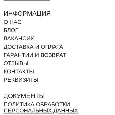
СПОСОБЫ ОПЛАТЫ:
+7 (905) 847-99-99
ЗАКАЗАТЬ ЗВОНОК
г. Орск, проспект Ленина 103А
г. Орск, проспект Ленина 75А
2012 - 2026 © ROMANTIC (Произносится как Романтик –
ударение на “И”). Все права защищены. Незаконное
копирование преследуется по закону.
ИП ДЕРЕВЯНКИН ЮРИЙ СЕРГЕЕВИЧ
ИНН: 564304962880 / ОГРН 325080000018368