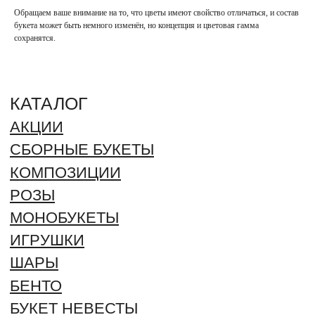
ШАРЫ
Обращаем ваше внимание на то, что цветы имеют свойство отличаться, и состав
БЕНТО
букета может быть немного изменён, но концепция и цветовая гамма
сохранятся.
БУКЕТ НЕВЕСТЫ
ИНФОРМАЦИЯ
О НАС
БЛОГ
ВАКАНСИИ
ДОСТАВКА И ОПЛАТА
ГАРАНТИИ И ВОЗВРАТ
ОТЗЫВЫ
КОНТАКТЫ
РЕКВИЗИТЫ
ДОКУМЕНТЫ
ПОЛИТИКА ОБРАБОТКИ
ПЕРСОНАЛЬНЫХ ДАННЫХ
СОГЛАСИЕ ОБРАБОТКИ
ПЕРСОНАЛЬНЫХ ДАННЫХ
ОФЕРТА