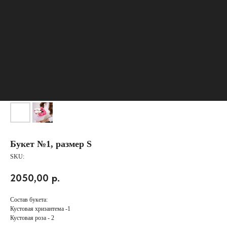
Букет №1, размер S
КАТАЛОГ
SKU:
АКЦИИ
СБОРНЫЕ БУКЕТЫ
2050,00
р.
КОМПОЗИЦИИ
РОЗЫ
Состав букета:
МОНОБУКЕТЫ
Кустовая хризантема -1
Кустовая роза - 2
ИГРУШКИ