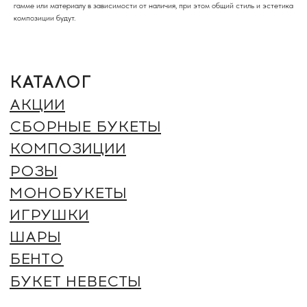
гамме или материалу в зависимости от наличия, при этом общий стиль и эстетика
БЕНТО
композиции будут.
БУКЕТ НЕВЕСТЫ
ИНФОРМАЦИЯ
О НАС
БЛОГ
ВАКАНСИИ
ДОСТАВКА И ОПЛАТА
ГАРАНТИИ И ВОЗВРАТ
ОТЗЫВЫ
КОНТАКТЫ
РЕКВИЗИТЫ
ДОКУМЕНТЫ
ПОЛИТИКА ОБРАБОТКИ
ПЕРСОНАЛЬНЫХ ДАННЫХ
СОГЛАСИЕ ОБРАБОТКИ
ПЕРСОНАЛЬНЫХ ДАННЫХ
ОФЕРТА