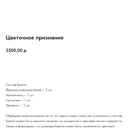
Цветочное признание
5500,00
р.
Заказать
КАТАЛОГ
Состав букета:
АКЦИИ
Французская роза белая — 5 шт
СБОРНЫЕ БУКЕТЫ
Хризантема — 5 шт
КОМПОЗИЦИИ
Гортензия — 1 шт
Эвкалипт — 5 шт
РОЗЫ
МОНОБУКЕТЫ
Обращаем ваше внимание на то, что цветы имеют свойство отличаться, и состав
ИГРУШКИ
букета может быть немного изменён, но концепция и цветовая гамма сохранятся.
ШАРЫ
Также информируем, что упаковка букета может быть изменена по цветовой