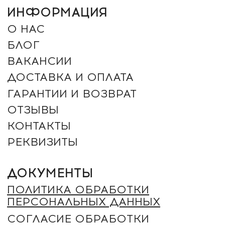
СПОСОБЫ ОПЛАТЫ:
+7 (905) 847-99-99
ЗАКАЗАТЬ ЗВОНОК
г. Орск, проспект Ленина 103А
г. Орск, проспект Ленина 75А
2012 - 2026 © ROMANTIC (Произносится как
Романтик – ударение на “И”). Все права
защищены. Незаконное копирование преследуется
по закону.
ИП ДЕРЕВЯНКИН ЮРИЙ СЕРГЕЕВИЧ
ИНН: 564304962880 / ОГРН
325080000018368